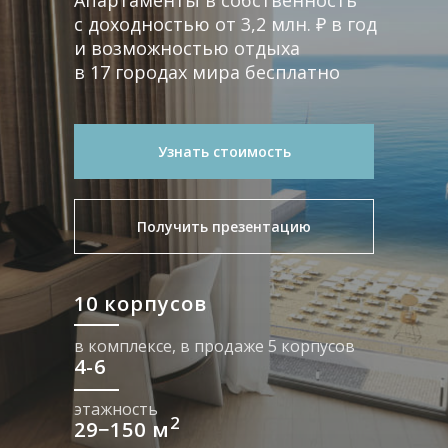
Апартаменты в собственность
с доходностью от 3,2 млн. ₽ в год
и возможностью отдыха
в 17 городах мира бесплатно
Узнать стоимость
Получить презентацию
10 корпусов
в комплексе, в продаже 5 корпусов
4-6
этажность
2
29−150 м