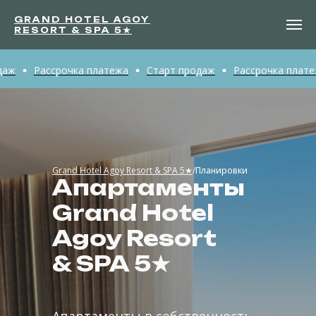
GRAND HOTEL AGOY
RESORT & SPA 5★
Рассрочка платежа
Старт продаж
Рассрочка платежа
Grand Hotel Agoy Resort & SPA 5★
/
Планировки
Апартаменты
Grand Hotel
Agoy Resort
& SPA 5★