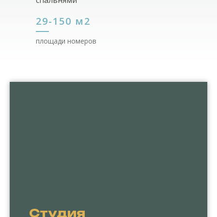
спальнями
29-150 м2
площади номеров
Студия